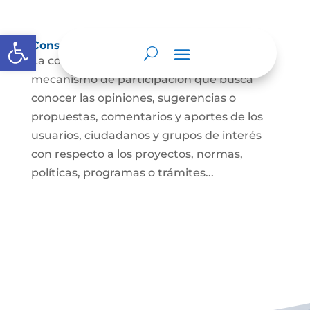
Abrir barra de herramientas
Consulta ciudadana
La consulta a la ciudadanía es un
mecanismo de participación que busca
conocer las opiniones, sugerencias o
propuestas, comentarios y aportes de los
usuarios, ciudadanos y grupos de interés
con respecto a los proyectos, normas,
políticas, programas o trámites...