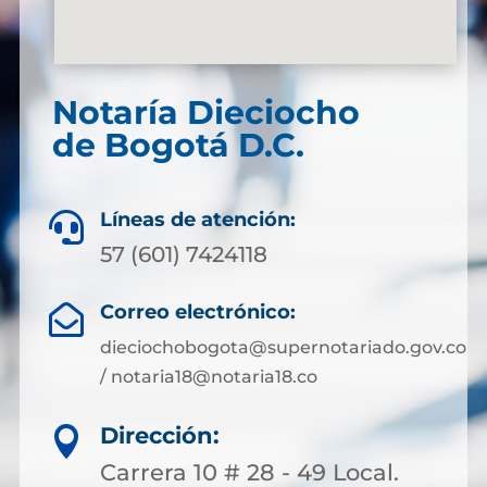
Notaría Dieciocho
de Bogotá D.C.
Líneas de atención:

57 (601) 7424118
Correo electrónico:

dieciochobogota@supernotariado.gov.co
/ notaria18@notaria18.co
Dirección:

Carrera 10 # 28 - 49 Local.