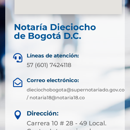
Notaría Dieciocho
de Bogotá D.C.
Líneas de atención:

57 (601) 7424118
Correo electrónico:

dieciochobogota@supernotariado.gov.co
/ notaria18@notaria18.co
Dirección:

Carrera 10 # 28 - 49 Local.