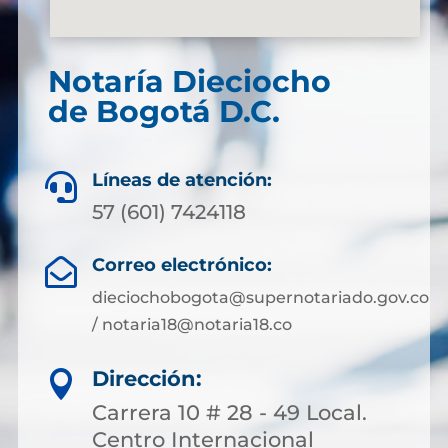
Notaría Dieciocho
de Bogotá D.C.
Líneas de atención:

57 (601) 7424118
Correo electrónico:

dieciochobogota@supernotariado.gov.co
/ notaria18@notaria18.co
Dirección:

Carrera 10 # 28 - 49 Local.
Centro Internacional