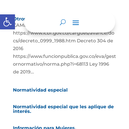
Abrir barra de herramientas
Otros de grupos de interés.
CAMBIO DE NOMBRE EXENTO
https://www.icbf.gov.co/cargues/avance/do
cs/decreto_0999_1988.htm Decreto 304 de
2016
https://www.funcionpublica.gov.co/eva/gest
ornormativo/norma.php?i=68113 Ley 1996
de 2019...
Normatividad especial
Normatividad especial que les aplique de
interés.
Información para Mujeres.